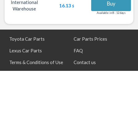
International
Buy
16.13
$
Warehouse
Available in 8 - 12 days
Toyota Car Parts
Car Parts Prices
Lexus Car Parts
FAQ
Terms & Conditions of Use
Contact us