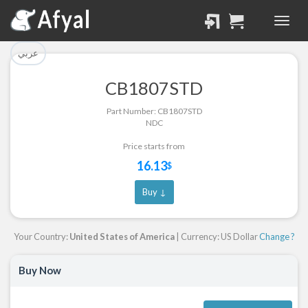
تم إضافة القطعة بنجاح.
تم إضافة القطعة للسلة
بنجاح.
الرجوع لصفحة البحث
عربي
إتمام عملية الشراء
CB1807STD
Part Successfully
Part Number: CB1807STD
Part Added to Cart
Selected
NDC
Return to Search Page
Checkout
Price starts from
16.13
$
Buy ↓
Your Country:
United States of America
| Currency: US Dollar
Change ?
Buy Now