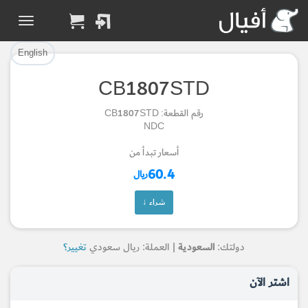
تم إضافة القطعة بنجاح.
تم إضافة القطعة للسلة بنجاح.
إتمام عملية الشراء
الرجوع لصفحة البحث
English
CB1807STD
Part Added to Cart
Part Successfully
رقم القطعة: CB1807STD
Selected
Checkout
NDC
Return to Search Page
أسعار تبدأ من
60.4
ريال
شراء ↓
دولتك:
السعودية
| العملة: ريال سعودي
تغيير؟
اشتر الآن