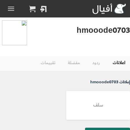
hmooode0703
اعلانات
ردود
مفضلة
تقييمات
إعلانات hmooode0703
سلف