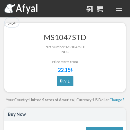
تم إضافة القطعة بنجاح.
تم إضافة القطعة للسلة
بنجاح.
الرجوع لصفحة البحث
عربي
إتمام عملية الشراء
MS1047STD
Part Successfully
Part Number: MS1047STD
Part Added to Cart
Selected
NDC
Return to Search Page
Checkout
Price starts from
22.15
$
Buy ↓
Your Country:
United States of America
| Currency: US Dollar
Change ?
Buy Now