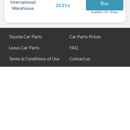
International
Buy
22.15
$
Warehouse
Available in 8 - 12 days
Toyota Car Parts
Car Parts Prices
Lexus Car Parts
FAQ
Terms & Conditions of Use
Contact us