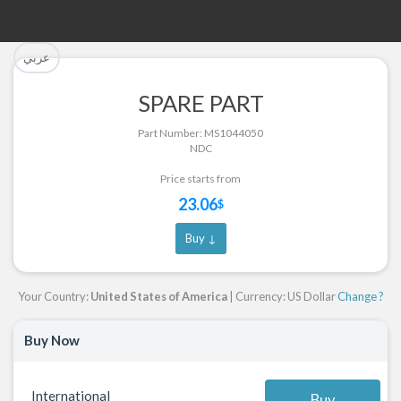
تم إضافة القطعة للسلة بنجاح.
تم إضافة القطعة بنجاح.
عربي
إتمام عملية الشراء
الرجوع لصفحة البحث
SPARE PART
Part Successfully Selected
Part Added to Cart
Part Number: MS1044050
NDC
Return to Search Page
Checkout
Price starts from
23.06
$
Buy ↓
Your Country:
United States of America
| Currency: US Dollar
Change ?
Buy Now
International
Buy