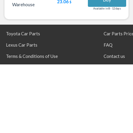
23.06
$
Warehouse
Available in 8 - 12 days
Toyota Car Parts
Car Parts Pric
Lexus Car Parts
FAQ
Terms & Conditions of Use
Contact us