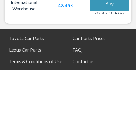
International
Buy
48.45
$
Warehouse
Available in 8 - 12 days
Toyota Car Parts
Car Parts Prices
Lexus Car Parts
FAQ
Terms & Conditions of Use
Contact us