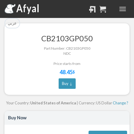
تم إضافة القطعة بنجاح.
تم إضافة القطعة للسلة
بنجاح.
الرجوع لصفحة البحث
عربي
إتمام عملية الشراء
CB2103GP050
Part Successfully
Part Number: CB2103GP050
Part Added to Cart
Selected
NDC
Return to Search Page
Checkout
Price starts from
48.45
$
Buy ↓
Your Country:
United States of America
| Currency: US Dollar
Change ?
Buy Now