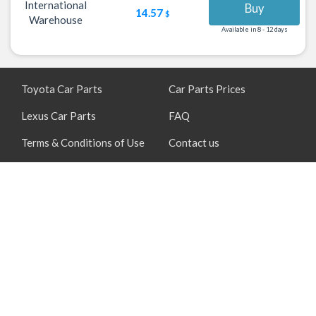
International
Buy
14.57
$
Warehouse
Available in 8 - 12 days
Toyota Car Parts
Car Parts Prices
Lexus Car Parts
FAQ
Terms & Conditions of Use
Contact us