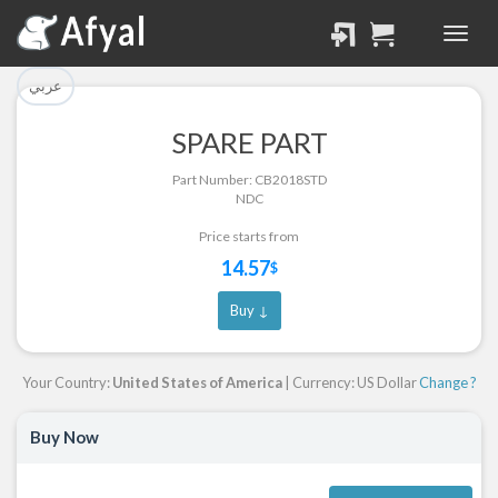
تم إضافة القطعة بنجاح.
تم إضافة القطعة للسلة
بنجاح.
الرجوع لصفحة البحث
عربي
إتمام عملية الشراء
SPARE PART
Part Successfully
Part Number: CB2018STD
Part Added to Cart
Selected
NDC
Return to Search Page
Checkout
Price starts from
14.57
$
Buy ↓
Your Country:
United States of America
| Currency: US Dollar
Change ?
Buy Now