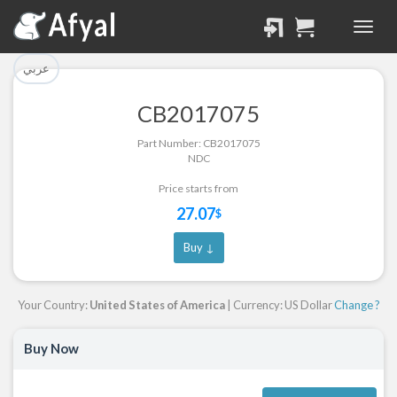
تم إضافة القطعة بنجاح.
تم إضافة القطعة للسلة
بنجاح.
الرجوع لصفحة البحث
عربي
إتمام عملية الشراء
CB2017075
Part Successfully
Part Number: CB2017075
Part Added to Cart
Selected
NDC
Return to Search Page
Checkout
Price starts from
27.07
$
Buy ↓
Your Country:
United States of America
| Currency: US Dollar
Change ?
Buy Now