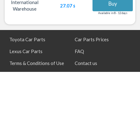
International
Buy
27.07
$
Warehouse
Available in 8 - 12 days
Toyota Car Parts
Car Parts Prices
Lexus Car Parts
FAQ
Terms & Conditions of Use
Contact us