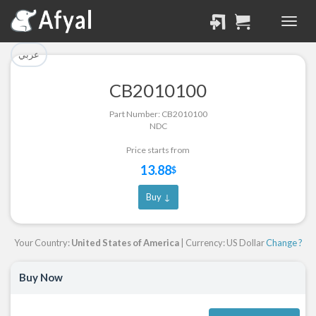
تم إضافة القطعة بنجاح.
تم إضافة القطعة للسلة
بنجاح.
الرجوع لصفحة البحث
عربي
إتمام عملية الشراء
CB2010100
Part Successfully
Part Number: CB2010100
Part Added to Cart
Selected
NDC
Return to Search Page
Checkout
Price starts from
13.88
$
Buy ↓
Your Country:
United States of America
| Currency: US Dollar
Change ?
Buy Now