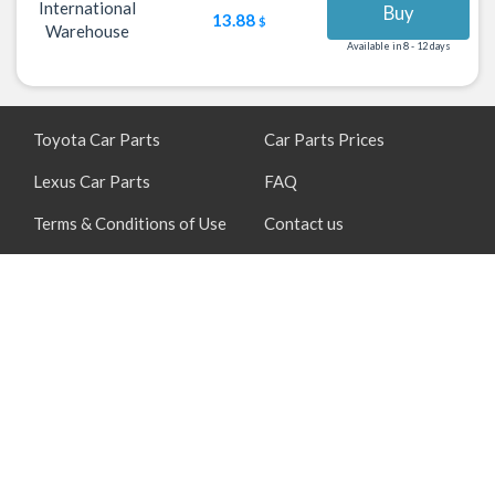
International
Buy
13.88
$
Warehouse
Available in 8 - 12 days
Toyota Car Parts
Car Parts Prices
Lexus Car Parts
FAQ
Terms & Conditions of Use
Contact us