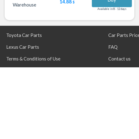
14.88
$
Warehouse
Available in 8 - 12 days
Toyota Car Parts
Car Parts Pric
Lexus Car Parts
FAQ
Terms & Conditions of Use
Contact us