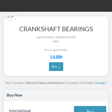
تم إضافة القطعة للسلة بنجاح.
تم إضافة القطعة بنجاح.
عربي
إتمام عملية الشراء
الرجوع لصفحة البحث
CRANKSHAFT BEARINGS
Part Successfully Selected
Part Added to Cart
Part Number: CB1832GP100
NDC
Return to Search Page
Checkout
Price starts from
14.88
$
Buy ↓
Your Country:
United States of America
| Currency: US Dollar
Change ?
Buy Now
International
Buy