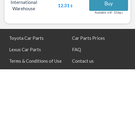
International
Buy
12.31
$
Warehouse
Available in 8 - 12 days
Toyota Car Parts
Car Parts Prices
Lexus Car Parts
FAQ
Terms & Conditions of Use
Contact us