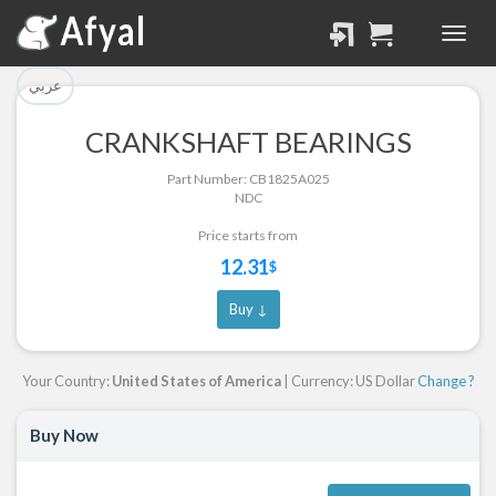
تم إضافة القطعة بنجاح.
تم إضافة القطعة للسلة
بنجاح.
الرجوع لصفحة البحث
عربي
إتمام عملية الشراء
CRANKSHAFT BEARINGS
Part Successfully
Part Number: CB1825A025
Part Added to Cart
Selected
NDC
Return to Search Page
Checkout
Price starts from
12.31
$
Buy ↓
Your Country:
United States of America
| Currency: US Dollar
Change ?
Buy Now