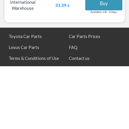
International
Buy
31.39
$
Warehouse
Available in 8 - 12 days
Toyota Car Parts
Car Parts Prices
Lexus Car Parts
FAQ
Terms & Conditions of Use
Contact us