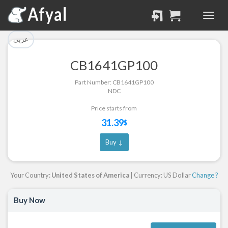
تم إضافة القطعة بنجاح.
تم إضافة القطعة للسلة
بنجاح.
الرجوع لصفحة البحث
عربي
إتمام عملية الشراء
CB1641GP100
Part Successfully
Part Number: CB1641GP100
Part Added to Cart
Selected
NDC
Return to Search Page
Checkout
Price starts from
31.39
$
Buy ↓
Your Country:
United States of America
| Currency: US Dollar
Change ?
Buy Now