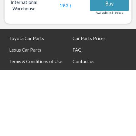
International
Buy
19.2
$
Warehouse
Available in 3 - 6 days
Toyota Car Parts
Car Parts Prices
Lexus Car Parts
FAQ
Terms & Conditions of Use
Contact us