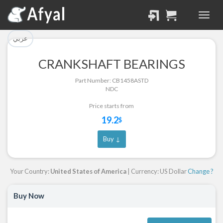
تم إضافة القطعة للسلة
تم إضافة القطعة بنجاح.
بنجاح.
الرجوع لصفحة البحث
عربي
إتمام عملية الشراء
CRANKSHAFT BEARINGS
Part Successfully
Part Number: CB1458ASTD
Part Added to Cart
Selected
NDC
Return to Search Page
Checkout
Price starts from
19.2
$
Buy ↓
Your Country:
United States of America
| Currency: US Dollar
Change ?
Buy Now