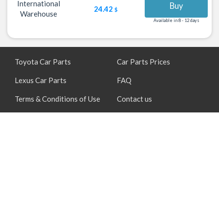
International
Buy
24.42
$
Warehouse
Available in 8 - 12 days
Toyota Car Parts
Car Parts Prices
Lexus Car Parts
FAQ
Terms & Conditions of Use
Contact us