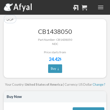
تم إضافة القطعة بنجاح.
تم إضافة القطعة للسلة
بنجاح.
الرجوع لصفحة البحث
عربي
إتمام عملية الشراء
CB1438050
Part Successfully
Part Number: CB1438050
Part Added to Cart
Selected
NDC
Return to Search Page
Checkout
Price starts from
24.42
$
Buy ↓
Your Country:
United States of America
| Currency: US Dollar
Change ?
Buy Now