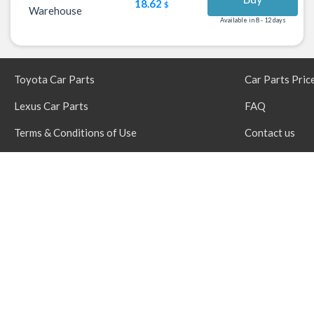
18.62
$
Warehouse
Available in 8 - 12 days
Toyota Car Parts
Car Parts Pric
Lexus Car Parts
FAQ
Terms & Conditions of Use
Contact us