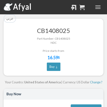
تم إضافة القطعة بنجاح.
تم إضافة القطعة للسلة
بنجاح.
الرجوع لصفحة البحث
عربي
إتمام عملية الشراء
CB1408025
Part Successfully
Part Number: CB1408025
Part Added to Cart
Selected
NDC
Return to Search Page
Checkout
Price starts from
16.59
$
Buy ↓
Your Country:
United States of America
| Currency: US Dollar
Change ?
Buy Now