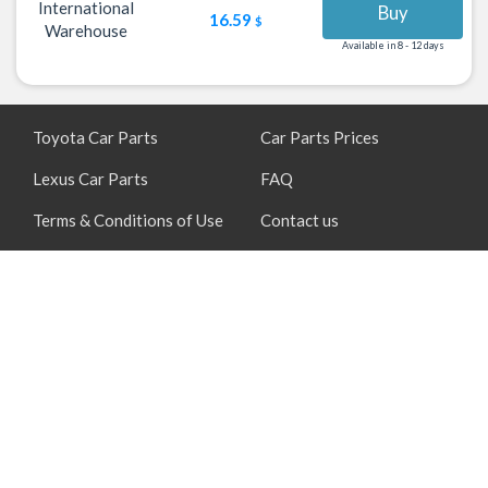
International
Buy
16.59
$
Warehouse
Available in 8 - 12 days
Toyota Car Parts
Car Parts Prices
Lexus Car Parts
FAQ
Terms & Conditions of Use
Contact us