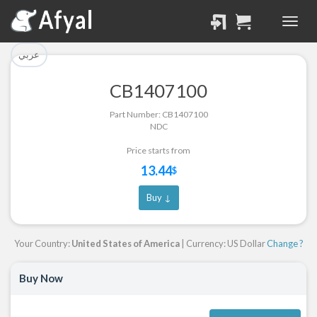
تم إضافة القطعة بنجاح.
تم إضافة القطعة للسلة
بنجاح.
الرجوع لصفحة البحث
عربي
إتمام عملية الشراء
CB1407100
Part Successfully
Part Number: CB1407100
Part Added to Cart
Selected
NDC
Return to Search Page
Checkout
Price starts from
13.44
$
Buy ↓
Your Country:
United States of America
| Currency: US Dollar
Change ?
Buy Now