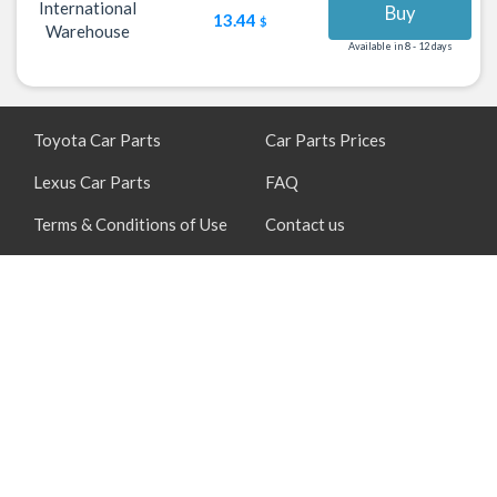
International
Buy
13.44
$
Warehouse
Available in 8 - 12 days
Toyota Car Parts
Car Parts Prices
Lexus Car Parts
FAQ
Terms & Conditions of Use
Contact us