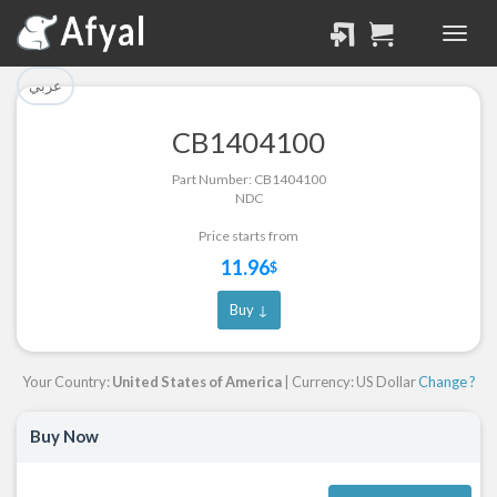
تم إضافة القطعة بنجاح.
تم إضافة القطعة للسلة
بنجاح.
الرجوع لصفحة البحث
عربي
إتمام عملية الشراء
CB1404100
Part Successfully
Part Number: CB1404100
Part Added to Cart
Selected
NDC
Return to Search Page
Checkout
Price starts from
11.96
$
Buy ↓
Your Country:
United States of America
| Currency: US Dollar
Change ?
Buy Now