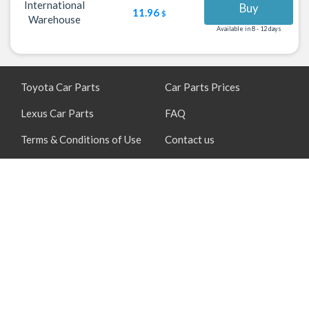
International
Buy
11.96
$
Warehouse
Available in 8 - 12 days
Toyota Car Parts
Car Parts Prices
Lexus Car Parts
FAQ
Terms & Conditions of Use
Contact us