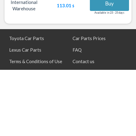
International
Buy
113.01
$
Warehouse
Available in 23 - 25 days
Toyota Car Parts
Car Parts Prices
Lexus Car Parts
FAQ
Terms & Conditions of Use
Contact us