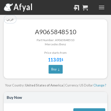
تم إضافة القطعة بنجاح.
تم إضافة القطعة للسلة
بنجاح.
الرجوع لصفحة البحث
عربي
إتمام عملية الشراء
A9065848510
Part Successfully
Part Number: A9065848510
Part Added to Cart
Selected
Mercedes Benz
Return to Search Page
Checkout
Price starts from
113.01
$
Buy ↓
Your Country:
United States of America
| Currency: US Dollar
Change ?
Buy Now