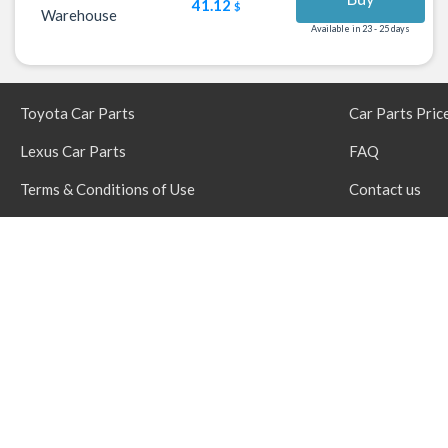
41.12
$
Warehouse
Available in 23 - 25 days
Toyota Car Parts
Car Parts Pric
Lexus Car Parts
FAQ
Terms & Conditions of Use
Contact us