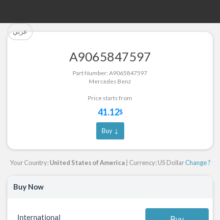
تم إضافة القطعة للسلة بنجاح.
تم إضافة القطعة بنجاح.
عربي
إتمام عملية الشراء
الرجوع لصفحة البحث
A9065847597
Part Successfully Selected
Part Added to Cart
Part Number: A9065847597
Mercedes Benz
Return to Search Page
Checkout
Price starts from
41.12
$
Buy ↓
Your Country:
United States of America
| Currency: US Dollar
Change ?
Buy Now
International
Buy