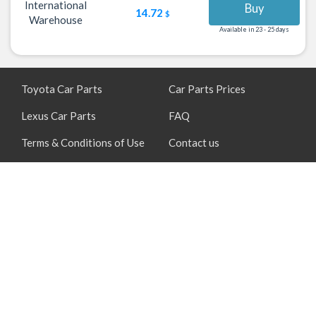
International
Buy
14.72
$
Warehouse
Available in 23 - 25 days
Toyota Car Parts
Car Parts Prices
Lexus Car Parts
FAQ
Terms & Conditions of Use
Contact us