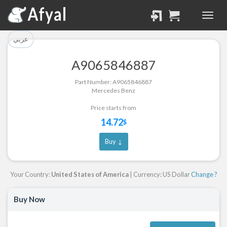
تم إضافة القطعة بنجاح.
تم إضافة القطعة للسلة
بنجاح.
الرجوع لصفحة البحث
عربي
إتمام عملية الشراء
A9065846887
Part Successfully
Part Number: A9065846887
Part Added to Cart
Selected
Mercedes Benz
Return to Search Page
Checkout
Price starts from
14.72
$
Buy ↓
Your Country:
United States of America
| Currency: US Dollar
Change ?
Buy Now