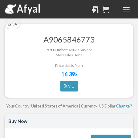
تم إضافة القطعة بنجاح.
تم إضافة القطعة للسلة
بنجاح.
الرجوع لصفحة البحث
عربي
إتمام عملية الشراء
A9065846773
Part Successfully
Part Number: A9065846773
Part Added to Cart
Selected
Mercedes Benz
Return to Search Page
Checkout
Price starts from
16.39
$
Buy ↓
Your Country:
United States of America
| Currency: US Dollar
Change ?
Buy Now