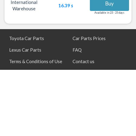
International
Buy
16.39
$
Warehouse
Available in 23 - 25 days
Toyota Car Parts
Car Parts Prices
Lexus Car Parts
FAQ
Terms & Conditions of Use
Contact us