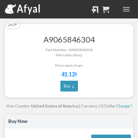
تم إضافة القطعة بنجاح.
تم إضافة القطعة للسلة
بنجاح.
الرجوع لصفحة البحث
عربي
إتمام عملية الشراء
A9065846304
Part Successfully
Part Number: A9065846304
Part Added to Cart
Selected
Mercedes Benz
Return to Search Page
Checkout
Price starts from
41.12
$
Buy ↓
Your Country:
United States of America
| Currency: US Dollar
Change ?
Buy Now