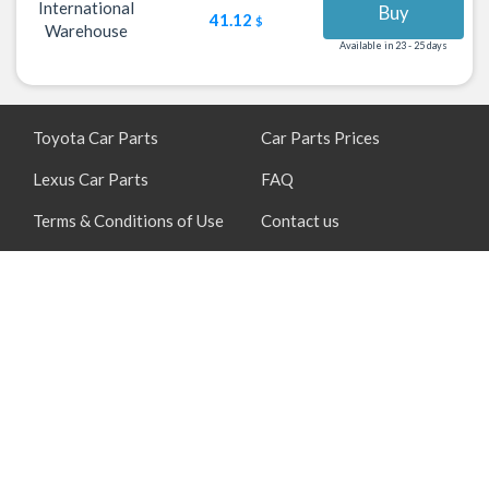
International
Buy
41.12
$
Warehouse
Available in 23 - 25 days
Toyota Car Parts
Car Parts Prices
Lexus Car Parts
FAQ
Terms & Conditions of Use
Contact us