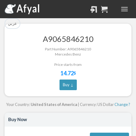
تم إضافة القطعة بنجاح.
تم إضافة القطعة للسلة
بنجاح.
الرجوع لصفحة البحث
عربي
إتمام عملية الشراء
A9065846210
Part Successfully
Part Number: A9065846210
Part Added to Cart
Selected
Mercedes Benz
Return to Search Page
Checkout
Price starts from
14.72
$
Buy ↓
Your Country:
United States of America
| Currency: US Dollar
Change ?
Buy Now