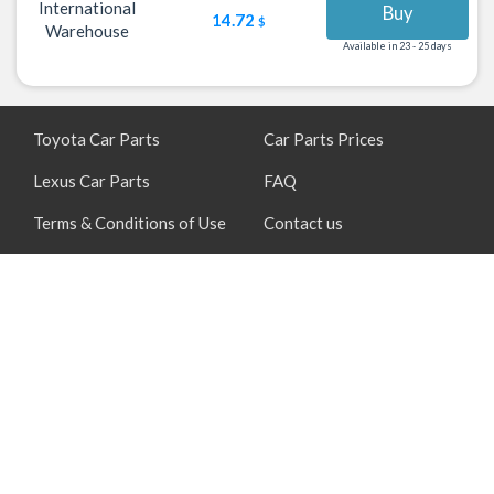
International
Buy
14.72
$
Warehouse
Available in 23 - 25 days
Toyota Car Parts
Car Parts Prices
Lexus Car Parts
FAQ
Terms & Conditions of Use
Contact us