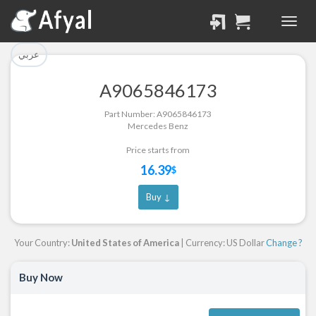
تم إضافة القطعة بنجاح.
تم إضافة القطعة للسلة
بنجاح.
الرجوع لصفحة البحث
عربي
إتمام عملية الشراء
A9065846173
Part Successfully
Part Number: A9065846173
Part Added to Cart
Selected
Mercedes Benz
Return to Search Page
Checkout
Price starts from
16.39
$
Buy ↓
Your Country:
United States of America
| Currency: US Dollar
Change ?
Buy Now