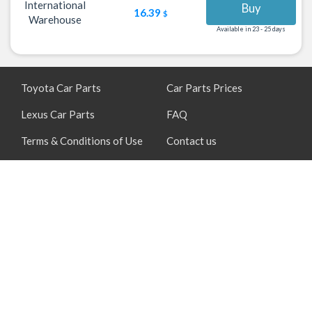
International
Buy
16.39
$
Warehouse
Available in 23 - 25 days
Toyota Car Parts
Car Parts Prices
Lexus Car Parts
FAQ
Terms & Conditions of Use
Contact us