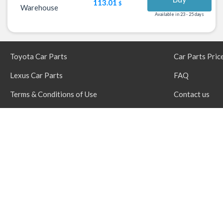
113.01
$
Warehouse
Available in 23 - 25 days
Toyota Car Parts
Car Parts Pric
Lexus Car Parts
FAQ
Terms & Conditions of Use
Contact us