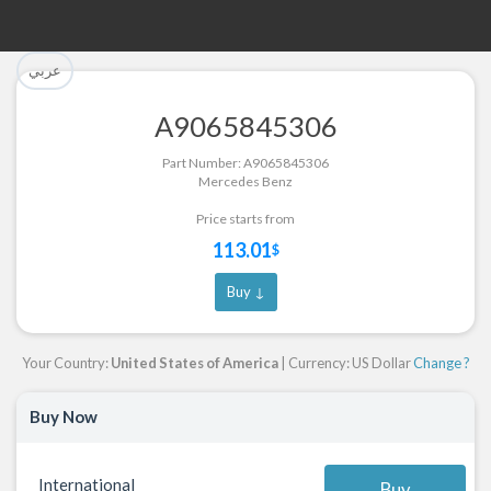
تم إضافة القطعة للسلة بنجاح.
تم إضافة القطعة بنجاح.
عربي
إتمام عملية الشراء
الرجوع لصفحة البحث
A9065845306
Part Successfully Selected
Part Added to Cart
Part Number: A9065845306
Mercedes Benz
Return to Search Page
Checkout
Price starts from
113.01
$
Buy ↓
Your Country:
United States of America
| Currency: US Dollar
Change ?
Buy Now
International
Buy