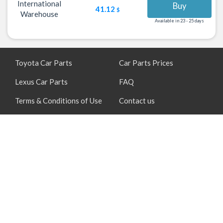
International
Buy
41.12
$
Warehouse
Available in 23 - 25 days
Toyota Car Parts
Car Parts Prices
Lexus Car Parts
FAQ
Terms & Conditions of Use
Contact us