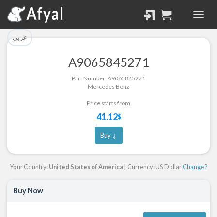
تم إضافة القطعة بنجاح.
تم إضافة القطعة للسلة
بنجاح.
الرجوع لصفحة البحث
عربي
إتمام عملية الشراء
A9065845271
Part Successfully
Part Number: A9065845271
Part Added to Cart
Selected
Mercedes Benz
Return to Search Page
Checkout
Price starts from
41.12
$
Buy ↓
Your Country:
United States of America
| Currency: US Dollar
Change ?
Buy Now