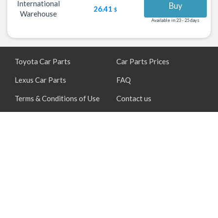
International
Buy
26.41
$
Warehouse
Available in 23 - 25 days
Toyota Car Parts
Car Parts Prices
Lexus Car Parts
FAQ
Terms & Conditions of Use
Contact us