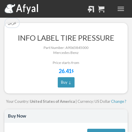
تم إضافة القطعة بنجاح.
تم إضافة القطعة للسلة
بنجاح.
الرجوع لصفحة البحث
عربي
إتمام عملية الشراء
INFO LABEL TIRE PRESSURE
Part Successfully
Part Number: A9065845000
Part Added to Cart
Selected
Mercedes Benz
Return to Search Page
Checkout
Price starts from
26.41
$
Buy ↓
Your Country:
United States of America
| Currency: US Dollar
Change ?
Buy Now