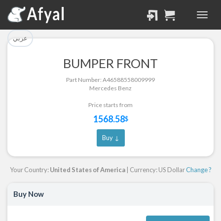
تم إضافة القطعة بنجاح.
تم إضافة القطعة للسلة
بنجاح.
الرجوع لصفحة البحث
عربي
إتمام عملية الشراء
BUMPER FRONT
Part Successfully
Part Number: A46588558009999
Part Added to Cart
Selected
Mercedes Benz
Return to Search Page
Checkout
Price starts from
1568.58
$
Buy ↓
Your Country:
United States of America
| Currency: US Dollar
Change ?
Buy Now