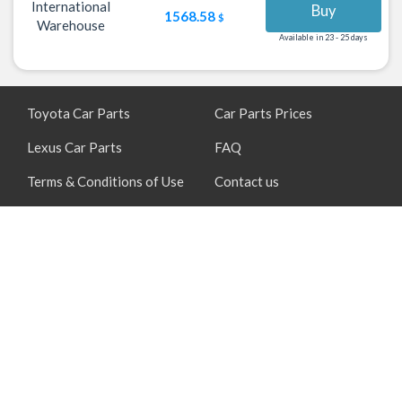
International
Buy
1568.58
$
Warehouse
Available in 23 - 25 days
Toyota Car Parts
Car Parts Prices
Lexus Car Parts
FAQ
Terms & Conditions of Use
Contact us