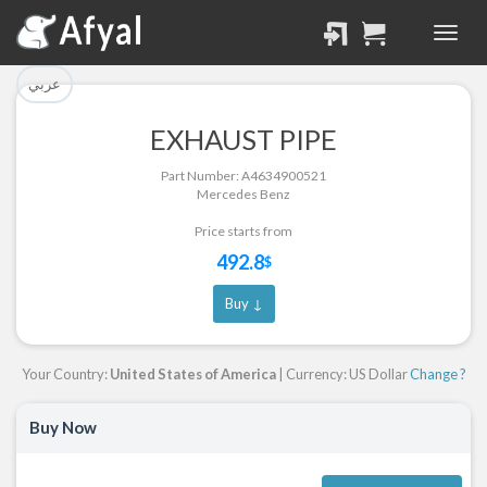
تم إضافة القطعة بنجاح.
تم إضافة القطعة للسلة
بنجاح.
الرجوع لصفحة البحث
عربي
إتمام عملية الشراء
EXHAUST PIPE
Part Successfully
Part Number: A4634900521
Part Added to Cart
Selected
Mercedes Benz
Return to Search Page
Checkout
Price starts from
492.8
$
Buy ↓
Your Country:
United States of America
| Currency: US Dollar
Change ?
Buy Now