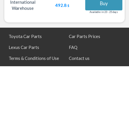
International
Buy
492.8
$
Warehouse
Available in 23 - 25 days
Toyota Car Parts
Car Parts Prices
Lexus Car Parts
FAQ
Terms & Conditions of Use
Contact us