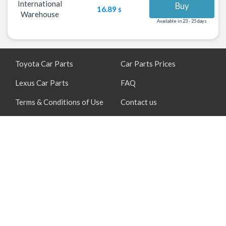
International
Buy
16.89
$
Warehouse
Available in 23 - 25 days
Toyota Car Parts
Car Parts Prices
Lexus Car Parts
FAQ
Terms & Conditions of Use
Contact us