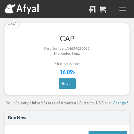
تم إضافة القطعة بنجاح.
تم إضافة القطعة للسلة
بنجاح.
الرجوع لصفحة البحث
عربي
إتمام عملية الشراء
CAP
Part Successfully
Part Number: A4634620023
Part Added to Cart
Selected
Mercedes Benz
Return to Search Page
Checkout
Price starts from
16.89
$
Buy ↓
Your Country:
United States of America
| Currency: US Dollar
Change ?
Buy Now