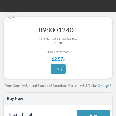
تم إضافة القطعة للسلة بنجاح.
تم إضافة القطعة بنجاح.
عربي
إتمام عملية الشراء
الرجوع لصفحة البحث
8980012401
Part Successfully Selected
Part Added to Cart
Part Number: 8980012401
Isuzu
Return to Search Page
Checkout
Price starts from
62.57
$
Buy ↓
Your Country:
United States of America
| Currency: US Dollar
Change ?
Buy Now
International
Buy