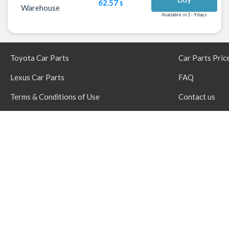
62.57
$
Warehouse
Available in 5 - 9 days
Toyota Car Parts
Car Parts Pric
Lexus Car Parts
FAQ
Terms & Conditions of Use
Contact us