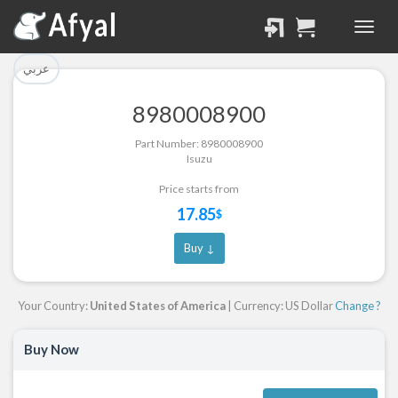
تم إضافة القطعة بنجاح.
تم إضافة القطعة للسلة
بنجاح.
الرجوع لصفحة البحث
عربي
إتمام عملية الشراء
8980008900
Part Successfully
Part Number: 8980008900
Part Added to Cart
Selected
Isuzu
Return to Search Page
Checkout
Price starts from
17.85
$
Buy ↓
Your Country:
United States of America
| Currency: US Dollar
Change ?
Buy Now