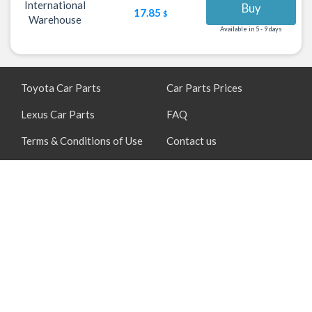
International
Buy
17.85
$
Warehouse
Available in 5 - 9 days
Toyota Car Parts
Car Parts Prices
Lexus Car Parts
FAQ
Terms & Conditions of Use
Contact us