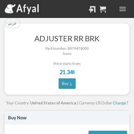
تم إضافة القطعة بنجاح.
تم إضافة القطعة للسلة
بنجاح.
الرجوع لصفحة البحث
عربي
إتمام عملية الشراء
ADJUSTER RR BRK
Part Successfully
Part Number: 8979474000
Part Added to Cart
Selected
Isuzu
Return to Search Page
Checkout
Price starts from
21.34
$
Buy ↓
Your Country:
United States of America
| Currency: US Dollar
Change ?
Buy Now