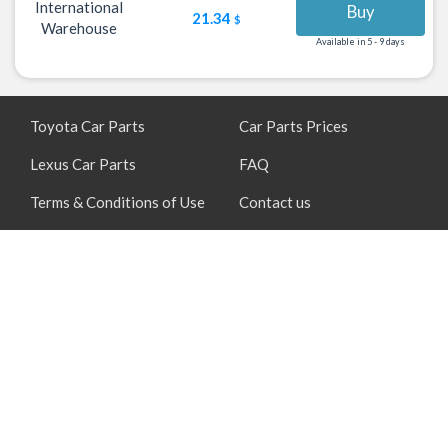
International
Buy
21.34
$
Warehouse
Available in 5 - 9 days
Toyota Car Parts
Car Parts Prices
Lexus Car Parts
FAQ
Terms & Conditions of Use
Contact us