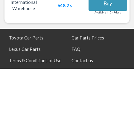
International
Buy
648.2
$
Warehouse
Available in 5 - 9 days
Toyota Car Parts
Car Parts Prices
Lexus Car Parts
FAQ
Terms & Conditions of Use
Contact us