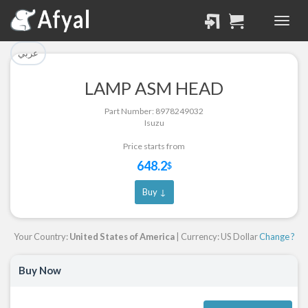
تم إضافة القطعة بنجاح.
تم إضافة القطعة للسلة
بنجاح.
الرجوع لصفحة البحث
عربي
إتمام عملية الشراء
LAMP ASM HEAD
Part Successfully
Part Number: 8978249032
Part Added to Cart
Selected
Isuzu
Return to Search Page
Checkout
Price starts from
648.2
$
Buy ↓
Your Country:
United States of America
| Currency: US Dollar
Change ?
Buy Now