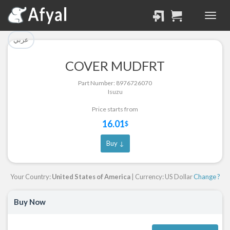
تم إضافة القطعة بنجاح.
تم إضافة القطعة للسلة
بنجاح.
الرجوع لصفحة البحث
عربي
إتمام عملية الشراء
COVER MUDFRT
Part Successfully
Part Number: 8976726070
Part Added to Cart
Selected
Isuzu
Return to Search Page
Checkout
Price starts from
16.01
$
Buy ↓
Your Country:
United States of America
| Currency: US Dollar
Change ?
Buy Now