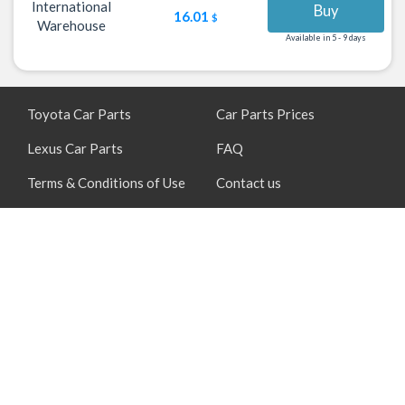
International
Buy
16.01
$
Warehouse
Available in 5 - 9 days
Toyota Car Parts
Car Parts Prices
Lexus Car Parts
FAQ
Terms & Conditions of Use
Contact us