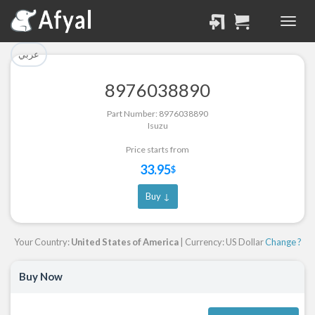
تم إضافة القطعة بنجاح.
تم إضافة القطعة للسلة
بنجاح.
الرجوع لصفحة البحث
عربي
إتمام عملية الشراء
8976038890
Part Successfully
Part Number: 8976038890
Part Added to Cart
Selected
Isuzu
Return to Search Page
Checkout
Price starts from
33.95
$
Buy ↓
Your Country:
United States of America
| Currency: US Dollar
Change ?
Buy Now