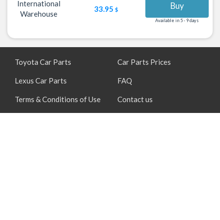
International
Buy
33.95
$
Warehouse
Available in 5 - 9 days
Toyota Car Parts
Car Parts Prices
Lexus Car Parts
FAQ
Terms & Conditions of Use
Contact us