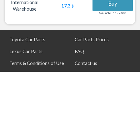
International
Buy
17.3
$
Warehouse
Available in 5 - 9 days
Toyota Car Parts
Car Parts Prices
Lexus Car Parts
FAQ
Terms & Conditions of Use
Contact us