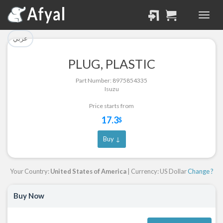
تم إضافة القطعة بنجاح.
تم إضافة القطعة للسلة
بنجاح.
الرجوع لصفحة البحث
عربي
إتمام عملية الشراء
PLUG, PLASTIC
Part Successfully
Part Number: 8975854335
Part Added to Cart
Selected
Isuzu
Return to Search Page
Checkout
Price starts from
17.3
$
Buy ↓
Your Country:
United States of America
| Currency: US Dollar
Change ?
Buy Now