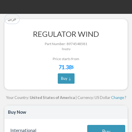
تم إضافة القطعة للسلة بنجاح.
تم إضافة القطعة بنجاح.
عربي
إتمام عملية الشراء
الرجوع لصفحة البحث
REGULATOR WIND
Part Successfully Selected
Part Added to Cart
Part Number: 8974548581
Isuzu
Return to Search Page
Checkout
Price starts from
71.38
$
Buy ↓
Your Country:
United States of America
| Currency: US Dollar
Change ?
Buy Now
International
Buy