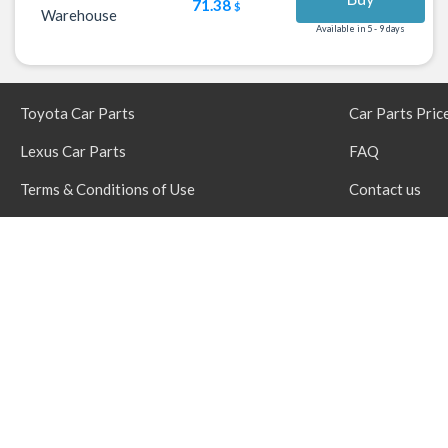
71.38
$
Warehouse
Available in 5 - 9 days
Toyota Car Parts
Car Parts Pric
Lexus Car Parts
FAQ
Terms & Conditions of Use
Contact us