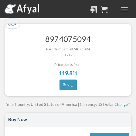
تم إضافة القطعة بنجاح.
تم إضافة القطعة للسلة
بنجاح.
الرجوع لصفحة البحث
عربي
إتمام عملية الشراء
8974075094
Part Successfully
Part Number: 8974075094
Part Added to Cart
Selected
Isuzu
Return to Search Page
Checkout
Price starts from
119.81
$
Buy ↓
Your Country:
United States of America
| Currency: US Dollar
Change ?
Buy Now