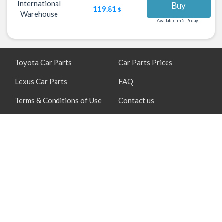
International
Buy
119.81
$
Warehouse
Available in 5 - 9 days
Toyota Car Parts
Car Parts Prices
Lexus Car Parts
FAQ
Terms & Conditions of Use
Contact us