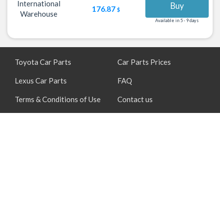
International
Buy
176.87
$
Warehouse
Available in 5 - 9 days
Toyota Car Parts
Car Parts Prices
Lexus Car Parts
FAQ
Terms & Conditions of Use
Contact us