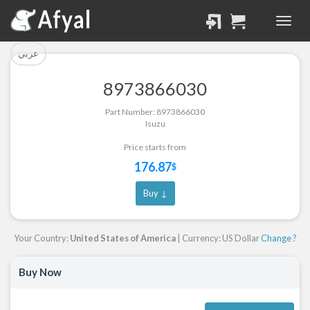
تم إضافة القطعة بنجاح.
تم إضافة القطعة للسلة
بنجاح.
الرجوع لصفحة البحث
عربي
إتمام عملية الشراء
8973866030
Part Successfully
Part Number: 8973866030
Part Added to Cart
Selected
Isuzu
Return to Search Page
Checkout
Price starts from
176.87
$
Buy ↓
Your Country:
United States of America
| Currency: US Dollar
Change ?
Buy Now