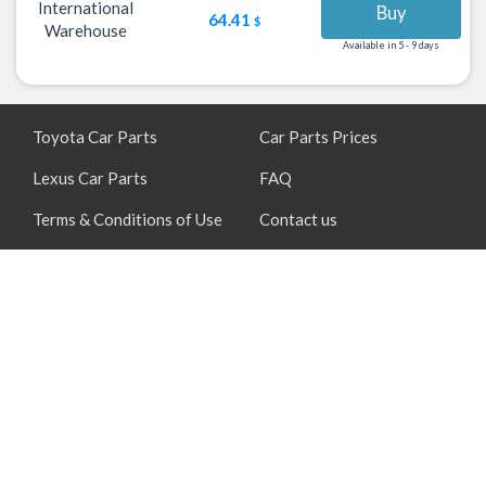
International
Buy
64.41
$
Warehouse
Available in 5 - 9 days
Toyota Car Parts
Car Parts Prices
Lexus Car Parts
FAQ
Terms & Conditions of Use
Contact us