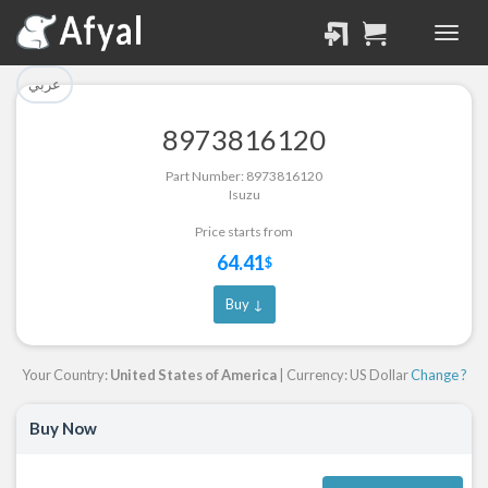
تم إضافة القطعة بنجاح.
تم إضافة القطعة للسلة
بنجاح.
الرجوع لصفحة البحث
عربي
إتمام عملية الشراء
8973816120
Part Successfully
Part Number: 8973816120
Part Added to Cart
Selected
Isuzu
Return to Search Page
Checkout
Price starts from
64.41
$
Buy ↓
Your Country:
United States of America
| Currency: US Dollar
Change ?
Buy Now