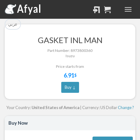
تم إضافة القطعة بنجاح.
تم إضافة القطعة للسلة
بنجاح.
الرجوع لصفحة البحث
عربي
إتمام عملية الشراء
GASKET INL MAN
Part Successfully
Part Number: 8973800360
Part Added to Cart
Selected
Isuzu
Return to Search Page
Checkout
Price starts from
6.91
$
Buy ↓
Your Country:
United States of America
| Currency: US Dollar
Change ?
Buy Now