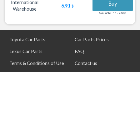
International
Buy
6.91
$
Warehouse
Available in 5 - 9 days
Toyota Car Parts
Car Parts Prices
Lexus Car Parts
FAQ
Terms & Conditions of Use
Contact us