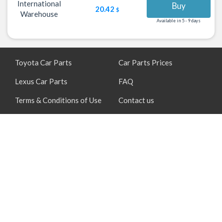
International
Buy
20.42
$
Warehouse
Available in 5 - 9 days
Toyota Car Parts
Car Parts Prices
Lexus Car Parts
FAQ
Terms & Conditions of Use
Contact us