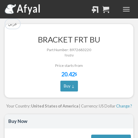
تم إضافة القطعة بنجاح.
تم إضافة القطعة للسلة
بنجاح.
الرجوع لصفحة البحث
عربي
إتمام عملية الشراء
BRACKET FRT BU
Part Successfully
Part Number: 8972683220
Part Added to Cart
Selected
Isuzu
Return to Search Page
Checkout
Price starts from
20.42
$
Buy ↓
Your Country:
United States of America
| Currency: US Dollar
Change ?
Buy Now