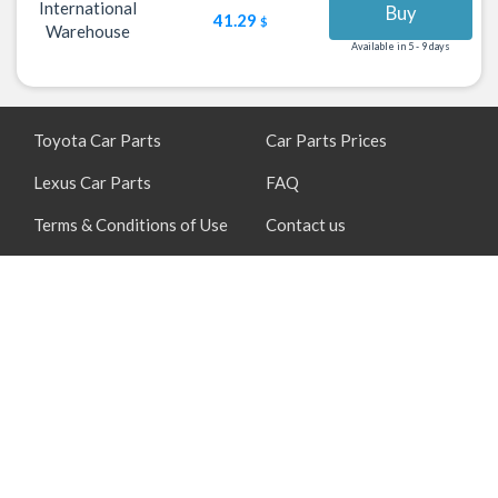
International
Buy
41.29
$
Warehouse
Available in 5 - 9 days
Toyota Car Parts
Car Parts Prices
Lexus Car Parts
FAQ
Terms & Conditions of Use
Contact us