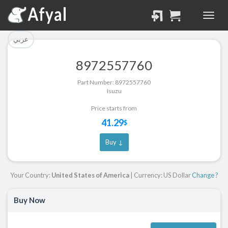
تم إضافة القطعة بنجاح.
تم إضافة القطعة للسلة
بنجاح.
الرجوع لصفحة البحث
عربي
إتمام عملية الشراء
8972557760
Part Successfully
Part Number: 8972557760
Part Added to Cart
Selected
Isuzu
Return to Search Page
Checkout
Price starts from
41.29
$
Buy ↓
Your Country:
United States of America
| Currency: US Dollar
Change ?
Buy Now