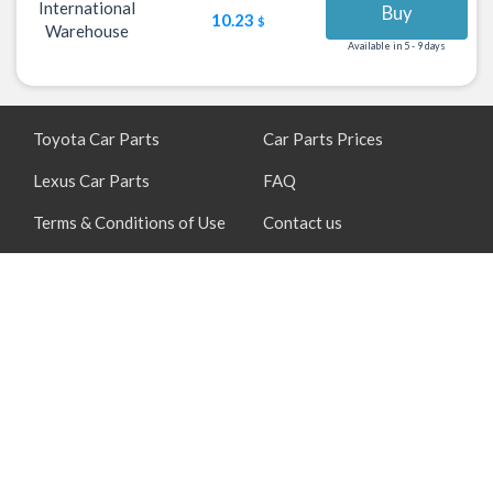
International
Buy
10.23
$
Warehouse
Available in 5 - 9 days
Toyota Car Parts
Car Parts Prices
Lexus Car Parts
FAQ
Terms & Conditions of Use
Contact us