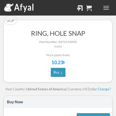
تم إضافة القطعة بنجاح.
تم إضافة القطعة للسلة
بنجاح.
الرجوع لصفحة البحث
عربي
إتمام عملية الشراء
RING, HOLE SNAP
Part Successfully
Part Number: 8972553890
Part Added to Cart
Selected
Isuzu
Return to Search Page
Checkout
Price starts from
10.23
$
Buy ↓
Your Country:
United States of America
| Currency: US Dollar
Change ?
Buy Now