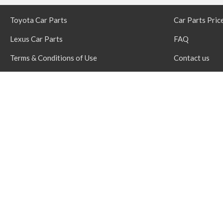
Toyota Car Parts
Car Parts Pric
Lexus Car Parts
FAQ
Terms & Conditions of Use
Contact us