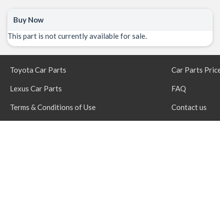
Buy Now
This part is not currently available for sale.
Toyota Car Parts
Car Parts Pric
Lexus Car Parts
FAQ
Terms & Conditions of Use
Contact us