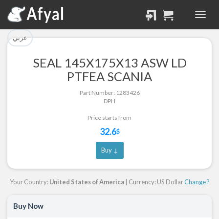
تم إضافة القطعة للسلة
تم إضافة القطعة بنجاح.
بنجاح.
الرجوع لصفحة البحث
عربي
إتمام عملية الشراء
SEAL 145X175X13 ASW LD
Part Successfully
PTFEA SCANIA
Part Added to Cart
Selected
Part Number: 1283426
Return to Search Page
Checkout
DPH
Price starts from
32.6
$
Buy ↓
Your Country:
United States of America
| Currency: US Dollar
Change ?
Buy Now