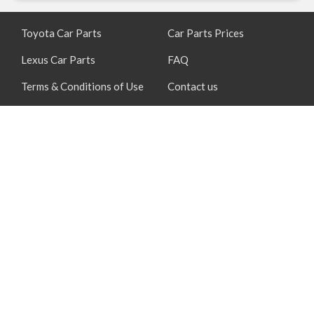
Toyota Car Parts
Car Parts Prices
Lexus Car Parts
FAQ
Terms & Conditions of Use
Contact us