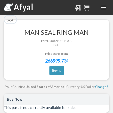
تم إضافة القطعة بنجاح.
تم إضافة القطعة للسلة
بنجاح.
الرجوع لصفحة البحث
عربي
إتمام عملية الشراء
MAN SEAL RING MAN
Part Successfully
Part Number: 1241020
Part Added to Cart
Selected
DPH
Return to Search Page
Checkout
Price starts from
266999.73
$
Buy ↓
Your Country:
United States of America
| Currency: US Dollar
Change ?
Buy Now
This part is not currently available for sale.